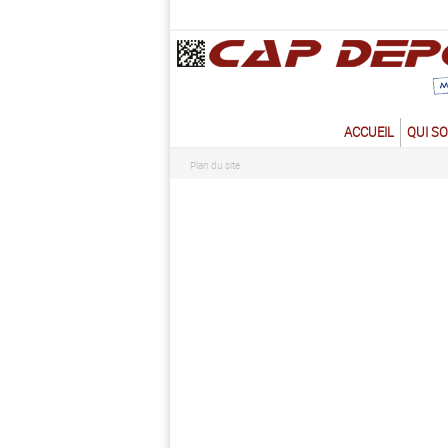
ACCUEIL
QUI S
Plan du site