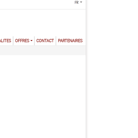
LITES
OFFRES
CONTACT
PARTENAIRES